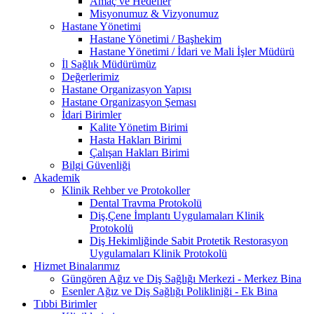
Amaç ve Hedefler
Misyonumuz & Vizyonumuz
Hastane Yönetimi
Hastane Yönetimi / Başhekim
Hastane Yönetimi / İdari ve Mali İşler Müdürü
İl Sağlık Müdürümüz
Değerlerimiz
Hastane Organizasyon Yapısı
Hastane Organizasyon Şeması
İdari Birimler
Kalite Yönetim Birimi
Hasta Hakları Birimi
Çalışan Hakları Birimi
Bilgi Güvenliği
Akademik
Klinik Rehber ve Protokoller
Dental Travma Protokolü
Diş,Çene İmplantı Uygulamaları Klinik
Protokolü
Diş Hekimliğinde Sabit Protetik Restorasyon
Uygulamaları Klinik Protokolü
Hizmet Binalarımız
Güngören Ağız ve Diş Sağlığı Merkezi - Merkez Bina
Esenler Ağız ve Diş Sağlığı Polikliniği - Ek Bina
Tıbbi Birimler