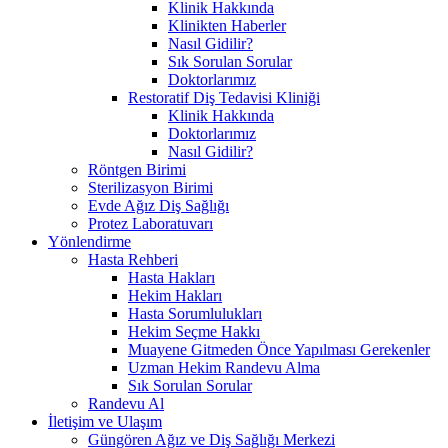
Klinik Hakkında
Klinikten Haberler
Nasıl Gidilir?
Sık Sorulan Sorular
Doktorlarımız
Restoratif Diş Tedavisi Kliniği
Klinik Hakkında
Doktorlarımız
Nasıl Gidilir?
Röntgen Birimi
Sterilizasyon Birimi
Evde Ağız Diş Sağlığı
Protez Laboratuvarı
Yönlendirme
Hasta Rehberi
Hasta Hakları
Hekim Hakları
Hasta Sorumlulukları
Hekim Seçme Hakkı
Muayene Gitmeden Önce Yapılması Gerekenler
Uzman Hekim Randevu Alma
Sık Sorulan Sorular
Randevu Al
İletişim ve Ulaşım
Güngören Ağız ve Diş Sağlığı Merkezi